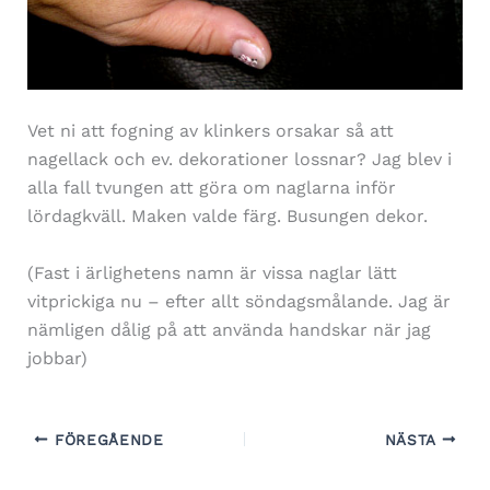
Vet ni att fogning av klinkers orsakar så att
nagellack och ev. dekorationer lossnar? Jag blev i
alla fall tvungen att göra om naglarna inför
lördagkväll. Maken valde färg. Busungen dekor.
(Fast i ärlighetens namn är vissa naglar lätt
vitprickiga nu – efter allt söndagsmålande. Jag är
nämligen dålig på att använda handskar när jag
jobbar)
FÖREGÅENDE
NÄSTA