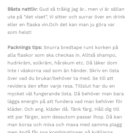
Bästa nattliv:
Gud så tråkig jag är.. men vi är sällan
ute på ”det viset”. Vi sitter och surrar över en drink
eller en flaska vin.Och det kan man ju göra var
som helst!
Packnings tips:
Snurra bredtape runt korken på
alla flaskor som ska checkas in. Alltså shampo,
hudrkräm, solkräm, hårskum etc. Då läker dom
inte i väskorna vad som än händer. Skriv en lista
över vad du brukar/behöver ta med. Se till att
revidera den efter varje resa. Tillslut har du en
mycket väl fungerande lista. Då behöver man bara
lägga energin på att fundera vad man behöver för
kläder. Och ang. kläder då. Tänk färg. Håll dig till
ett par färger, som dessutom passar ihop. Då kan
man korsa och mixa och maxa med samma plagg
men ändå får nya kombinationer på kvällarna.