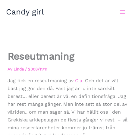
Hoppa
Candy girl
till
innehåll
Reseutmaning
Av
Linda
/
2008/11/11
Jag fick en reseutmaning av
Cia
. Och det är väl
bäst jag gör den då. Fast jag är ju inte särskilt
berest… eller berest är väl en definitionsfråga. Jag
har rest många gånger. Men inte sett så stor del av
världen.. om man säger så. Vi har hållit oss i den
Grekiska arkiepelagen de flesta gånger vi rest – så
mina reseerfarenheter kommer ju främst från