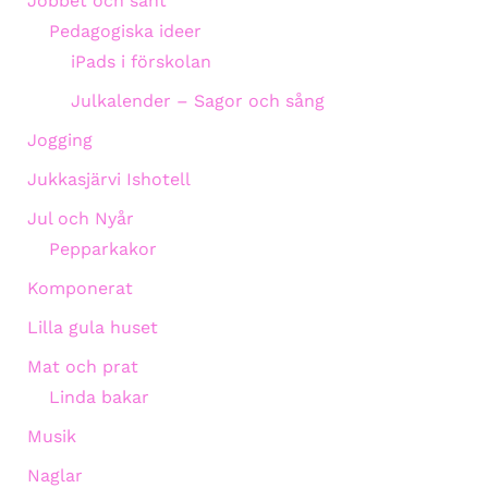
Jobbet och sånt
Pedagogiska ideer
iPads i förskolan
Julkalender – Sagor och sång
Jogging
Jukkasjärvi Ishotell
Jul och Nyår
Pepparkakor
Komponerat
Lilla gula huset
Mat och prat
Linda bakar
Musik
Naglar