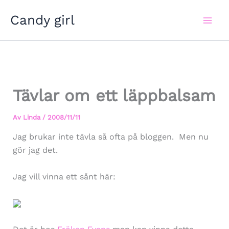
Hoppa
Candy girl
till
innehåll
Tävlar om ett läppbalsam
Av
Linda
/
2008/11/11
Jag brukar inte tävla så ofta på bloggen. Men nu
gör jag det.
Jag vill vinna ett sånt här: