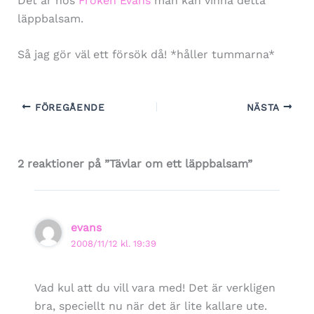
Det är hos
Fröken Evans
man kan vinna detta
läppbalsam.
Så jag gör väl ett försök då! *håller tummarna*
FÖREGÅENDE
NÄSTA
2 reaktioner på ”Tävlar om ett läppbalsam”
evans
2008/11/12 kl. 19:39
Vad kul att du vill vara med! Det är verkligen
bra, speciellt nu när det är lite kallare ute.