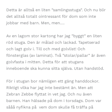
Detta är alltså en liten ”samlingsstuga”. Och nu blir
det alltså totalt ointressant för dom som inte
jobbar med barn. Men, men….
Av en lagom stor kartong har jag ”byggt” en liten
röd stuga. Den är målad och lackad. Tapetserad
och lagt golv i. Till och med golvlist! Och
fönsterglas (av laminat). Två ”stolar/pallar” är även
golvfasta i mitten. Detta för att stugans
inneboende ska kunna sitta själva. Utan handstöd.
För i stugan bor nämligen ett gäng handdockor.
Riktigt vilka har jag inte bestämt än. Men att
Zebran Zebbe flyttat in vet jag. Och nu även
barnen. Han hälsade på dom i torsdags. Dom var
sååå nyfikna på vem dom skulle få träffa på