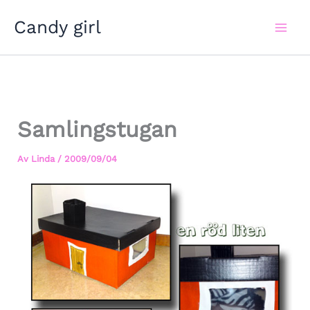
Hoppa
Candy girl
till
innehåll
Samlingstugan
Av
Linda
/
2009/09/04