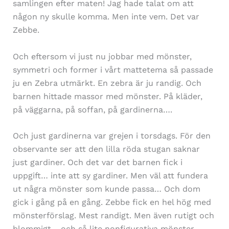
samlingen efter maten! Jag hade talat om att
någon ny skulle komma. Men inte vem. Det var
Zebbe.
Och eftersom vi just nu jobbar med mönster,
symmetri och former i vårt mattetema så passade
ju en Zebra utmärkt. En zebra är ju randig. Och
barnen hittade massor med mönster. På kläder,
på väggarna, på soffan, på gardinerna….
Och just gardinerna var grejen i torsdags. För den
observante ser att den lilla röda stugan saknar
just gardiner. Och det var det barnen fick i
uppgift… inte att sy gardiner. Men väl att fundera
ut några mönster som kunde passa… Och dom
gick i gång på en gång. Zebbe fick en hel hög med
mönsterförslag. Mest randigt. Men även rutigt och
blommigt… och så lite nonfigurativa mönster –