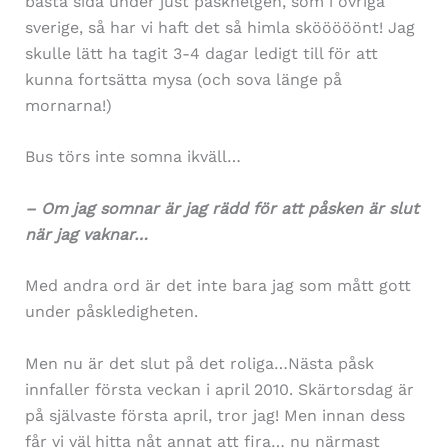
bästa sida under just påskhelgen, som i övriga
sverige, så har vi haft det så himla skööööönt! Jag
skulle lätt ha tagit 3-4 dagar ledigt till för att
kunna fortsätta mysa (och sova länge på
mornarna!)
Bus törs inte somna ikväll…
– Om jag somnar är jag rädd för att påsken är slut
när jag vaknar…
Med andra ord är det inte bara jag som mått gott
under påskledigheten.
Men nu är det slut på det roliga…Nästa påsk
innfaller första veckan i april 2010. Skärtorsdag är
på självaste första april, tror jag! Men innan dess
får vi väl hitta nåt annat att fira… nu närmast