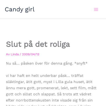
Hoppa
Candy girl
till
innehåll
Slut på det roliga
Av
Linda
/
2009/04/13
Nu så… påsken över för denna gång. *snyft*
vi har haft en helt underbar påsk… träffat
släktingar, ätit gott, myst i Lilla gula huset, ätit
ännu mera gott, promenerat, lekt, sett film, mått
gott och slöat och slappat. Så trots att vädret
efter norrbottenskusten inte visade sig från sin