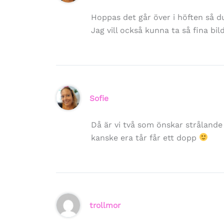
Hoppas det går över i höften så du 
Jag vill också kunna ta så fina b
Sofie
Då är vi två som önskar strålande
kanske era tår får ett dopp
trollmor