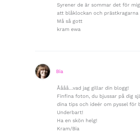
Syrener de är sommar det för mig
att blåklockan och prästkragarna 
Må så gott
kram ewa
Bia
Åååå…vad jag gillar din blogg!
Finfina foton, du bjussar på dig sj
dina tips och ideér om pyssel för b
Underbart!
Ha en skön helg!
Kram/Bia