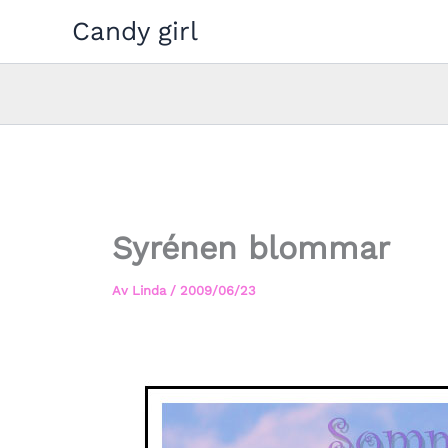
Hoppa
Candy girl
till
innehåll
Syrénen blommar
Av
Linda
/
2009/06/23