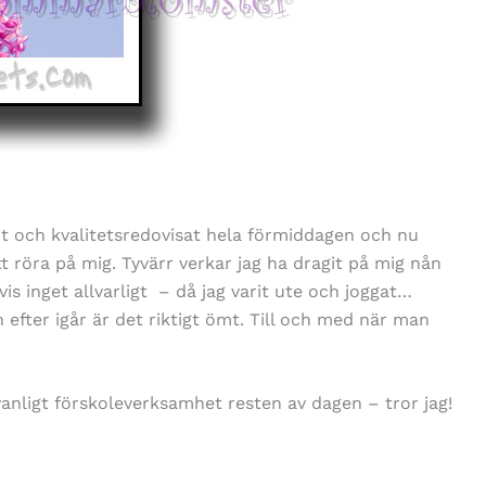
ttit och kvalitetsredovisat hela förmiddagen och nu
tt röra på mig. Tyvärr verkar jag ha dragit på mig nån
s inget allvarligt – då jag varit ute och joggat…
 efter igår är det riktigt ömt. Till och med när man
 vanligt förskoleverksamhet resten av dagen – tror jag!