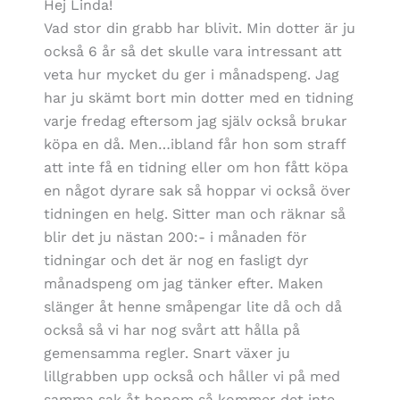
Hej Linda!
Vad stor din grabb har blivit. Min dotter är ju
också 6 år så det skulle vara intressant att
veta hur mycket du ger i månadspeng. Jag
har ju skämt bort min dotter med en tidning
varje fredag eftersom jag själv också brukar
köpa en då. Men…ibland får hon som straff
att inte få en tidning eller om hon fått köpa
en något dyrare sak så hoppar vi också över
tidningen en helg. Sitter man och räknar så
blir det ju nästan 200:- i månaden för
tidningar och det är nog en fasligt dyr
månadspeng om jag tänker efter. Maken
slänger åt henne småpengar lite då och då
också så vi har nog svårt att hålla på
gemensamma regler. Snart växer ju
lillgrabben upp också och håller vi på med
samma sak åt honom så kommer det inte