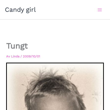
Hoppa
Candy girl
till
innehåll
Tungt
Av
Linda
/
2009/10/01