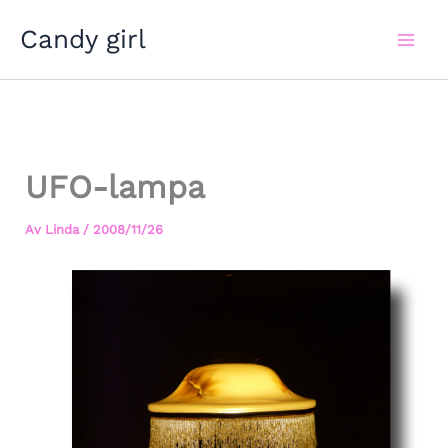
Hoppa
Candy girl
till
innehåll
UFO-lampa
Av
Linda
/
2008/11/26