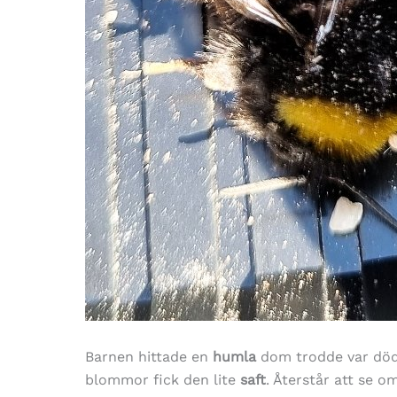
Barnen hittade en
humla
dom trodde var död.
blommor fick den lite
saft
. Återstår att se o