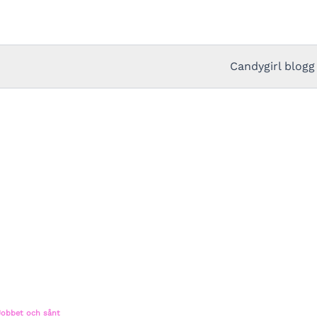
Candygirl blogg
Jobbet och sånt