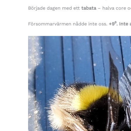
Började dagen med ett
tabata
– halva core o
Försommarvärmen nådde inte oss.
+9⁰.
Inte 