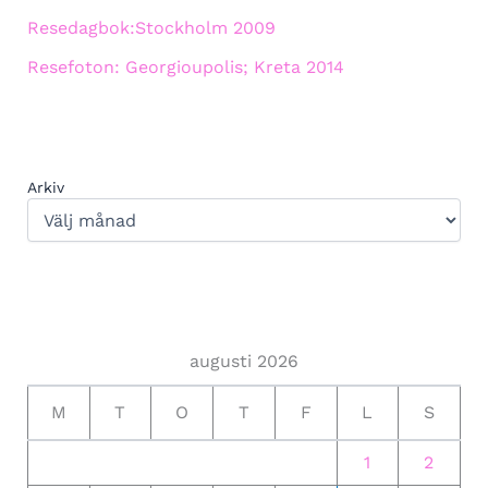
Resedagbok:Stockholm 2009
Resefoton: Georgioupolis; Kreta 2014
Arkiv
augusti 2026
M
T
O
T
F
L
S
1
2