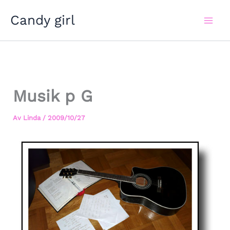
Hoppa
Candy girl
till
innehåll
Musik p G
Av
Linda
/
2009/10/27