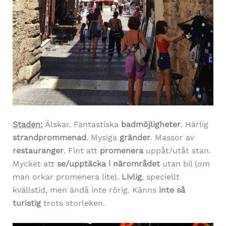
Staden:
Älskar. Fantastiska
badmöjligheter
. Härlig
strandprommenad
. Mysiga
gränder
. Massor av
restauranger
. Fint att
promenera
uppåt/utåt stan.
Mycket att
se/upptäcka i närområdet
utan bil (om
man orkar promenera lite).
Livlig
, speciellt
kvällstid, men ändå inte rörig. Känns
inte så
turistig
trots storleken.