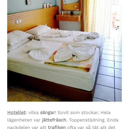
Hotellet
: vilka
sängar
! Sovit som stockar. Hela
lägenheten var
jättefräsch
. Toppenstädning. Enda
nackdelen var att
trafiken
ofta var så tät att det