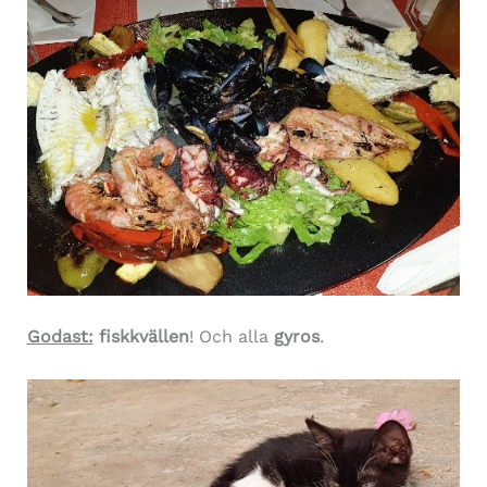
Godast:
fiskkvällen
! Och alla
gyros
.