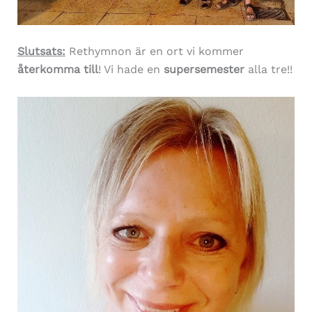
Slutsats:
Rethymnon är en ort vi kommer
återkomma till
! Vi hade en
supersemester
alla tre!!