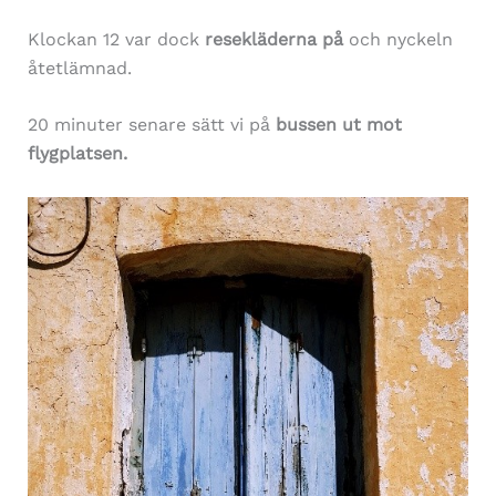
Klockan 12 var dock
resekläderna på
och nyckeln
åtetlämnad.
20 minuter senare sätt vi på
bussen ut mot
flygplatsen.