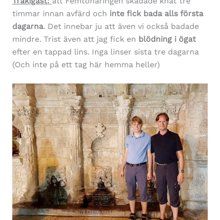
Tråkigast:
att Femtonåringen skadade knät tre
timmar innan avfärd och
inte fick bada alls första
dagarna
. Det innebar ju att även vi också badade
mindre. Trist även att jag fick en
blödning i ögat
efter en tappad lins. Inga linser sista tre dagarna
(Och inte på ett tag här hemma heller)