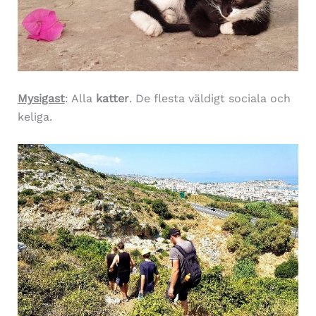
Mysigast
: Alla
katter
. De flesta väldigt sociala och
keliga.