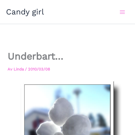
Hoppa
Candy girl
till
innehåll
Underbart…
Av
Linda
/
2010/03/08